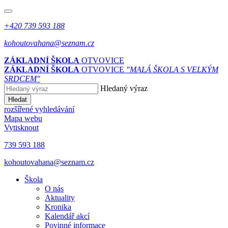
+420 739 593 188
kohoutovahana@seznam.cz
ZÁKLADNÍ ŠKOLA
OTVOVICE
ZÁKLADNÍ ŠKOLA
OTVOVICE
"MALÁ ŠKOLA S VELKÝM
SRDCEM"
Hledaný výraz
Hledat
rozšířené vyhledávání
Mapa webu
Vytisknout
739 593 188
kohoutovahana@seznam.cz
Škola
O nás
Aktuality
Kronika
Kalendář akcí
Povinné informace